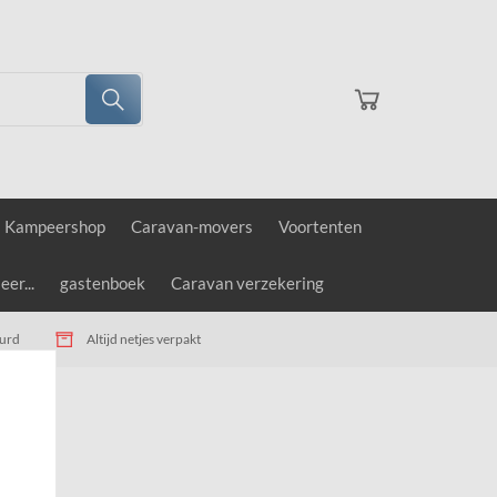
Kampeershop
Caravan-movers
Voortenten
er...
gastenboek
Caravan verzekering
uurd
Altijd netjes verpakt