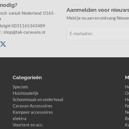
 nodig?
Aanmelden voor nieuws
isch vanuit Nederland 0165-
Meld je nu aan en ontvang Nieuw
89
 België 0031165343489
l : shop@tak-caravans.nl
Categorieën
M
Specials
H
Huishoudelijk
O
Schoonmaak en onderhoud
H
Caravan Accessoires
F
Kampeer accessoires
N
elektra
B
Voortent en acc.
K