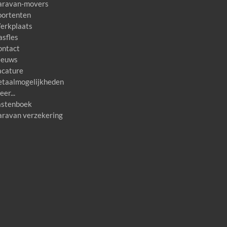
aravan-movers
oortenten
erkplaats
asfles
ontact
ieuws
acature
etaalmogelijkheden
er...
astenboek
aravan verzekering