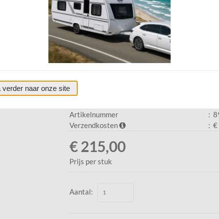
ijs standaard ALLEEN AFHALEN
Truma S-3004 mantel titaan
AFHALEN
0
Review |
Review toevoegen
 verder naar onze site
Truma S-3004 mantel titaangrijs standaard
Artikelnummer
:
8
Verzendkosten
:
€ 
€ 215,00
Prijs per stuk
Aantal: