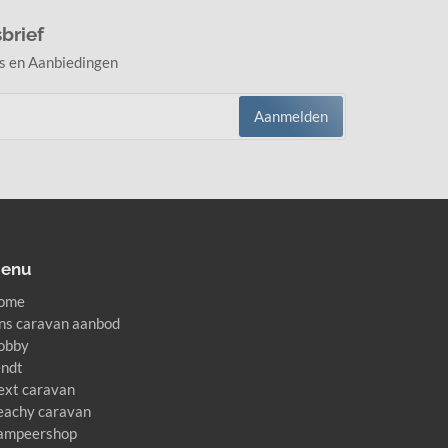
brief
s en Aanbiedingen
Aanmelden
enu
ome
ns caravan aanbod
obby
endt
ext caravan
eachy caravan
ampeershop