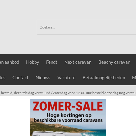
an aanbod
Hobby
Fendt
Next caravan
Beachy caravan
les
Contact
Nieuws
Vacature
Betaalmogelijkheden
Me
 besteld, dezelfde dag verstuurd / Zaterdag voor 12.00 uur besteld deze dag nog verst
andaard ALLEEN AFHALEN