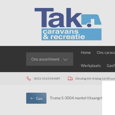
Home
Ons carav
Ons assortiment
Werkplaats
Gasf
0031-0165343489
Dinsdag t/m Vrijdag 16:00 uur
Truma S-3004 mantel titaangrijs st
Gas