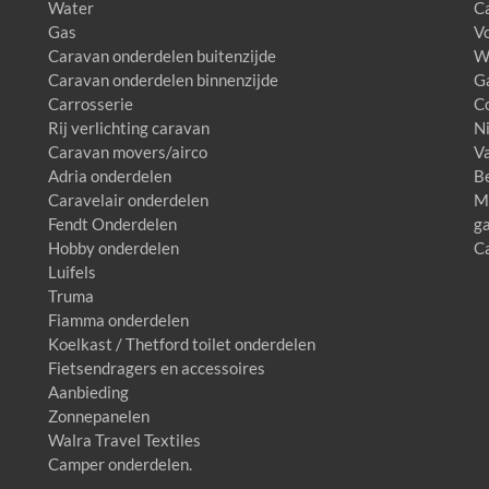
Water
C
Gas
V
Caravan onderdelen buitenzijde
W
Caravan onderdelen binnenzijde
G
Carrosserie
C
Rij verlichting caravan
N
Caravan movers/airco
V
Adria onderdelen
B
Caravelair onderdelen
Me
Fendt Onderdelen
g
Hobby onderdelen
C
Luifels
Truma
Fiamma onderdelen
Koelkast / Thetford toilet onderdelen
Fietsendragers en accessoires
Aanbieding
Zonnepanelen
Walra Travel Textiles
Camper onderdelen.